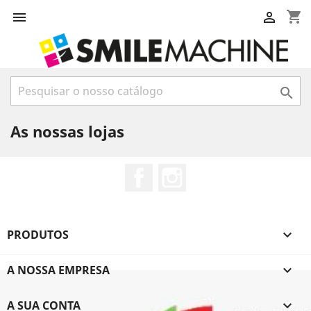
shopping_cart



As nossas lojas
Facebook
Instagram
PRODUTOS

A NOSSA EMPRESA

A SUA CONTA
